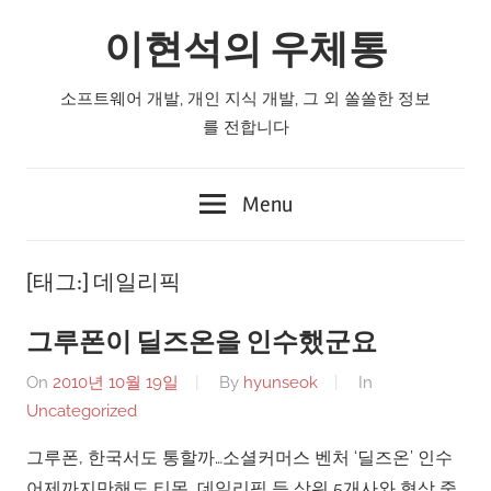
Skip
이현석의 우체통
to
content
소프트웨어 개발, 개인 지식 개발, 그 외 쏠쏠한 정보
를 전합니다
Menu
[태그:]
데일리픽
그루폰이 딜즈온을 인수했군요
On
2010년 10월 19일
By
hyunseok
In
Uncategorized
그루폰, 한국서도 통할까…소셜커머스 벤처 ‘딜즈온’ 인수
어제까지만해도 티몬, 데일리픽 등 상위 5개사와 협상 중