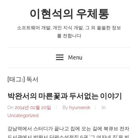
Skip
이현석의 우체통
to
content
소프트웨어 개발, 개인 지식 개발, 그 외 쏠쏠한 정보
를 전합니다
Menu
[태그:]
독서
박완서의 마른꽃과 두서없는 이야기
On
2014년 02월 20일
By
hyunseok
In
Uncategorized
강남역에서 스터디가 끝나고 집에 오는 길에 북큐브 전자
도서관에서 박완서 단편소설전집 6권 ‘그 여자네 집’을 빌