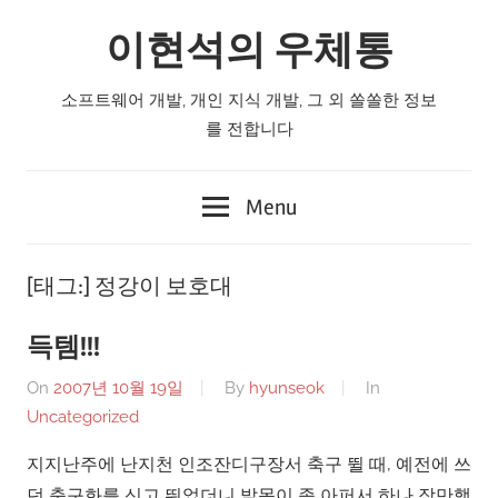
Skip
이현석의 우체통
to
content
소프트웨어 개발, 개인 지식 개발, 그 외 쏠쏠한 정보
를 전합니다
Menu
[태그:]
정강이 보호대
득템!!!
On
2007년 10월 19일
By
hyunseok
In
Uncategorized
지지난주에 난지천 인조잔디구장서 축구 뛸 때, 예전에 쓰
던 축구화를 신고 뛰었더니 발목이 좀 아퍼서 하나 장만했