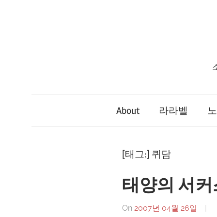
Skip
to
content
About
라라벨
노
[태그:]
퀴담
태양의 서커
On
2007년 04월 26일