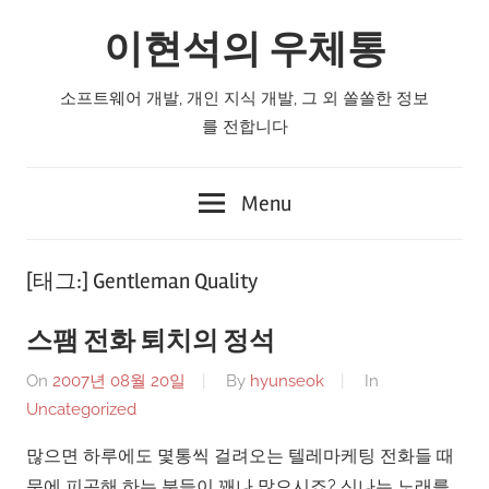
Skip
이현석의 우체통
to
content
소프트웨어 개발, 개인 지식 개발, 그 외 쏠쏠한 정보
를 전합니다
Menu
[태그:]
Gentleman Quality
스팸 전화 퇴치의 정석
On
2007년 08월 20일
By
hyunseok
In
Uncategorized
많으면 하루에도 몇통씩 걸려오는 텔레마케팅 전화들 때
문에 피곤해 하는 분들이 꽤나 많으시죠? 신나는 노래를