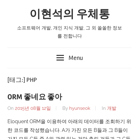
Skip
이현석의 우체통
to
content
소프트웨어 개발, 개인 지식 개발, 그 외 쏠쏠한 정보
를 전합니다
Menu
[태그:]
PHP
ORM 좋네요 좋아
On
2015년 08월 12일
By
hyunseok
In
개발
Eloquent ORM을 이용하여 아래의 데이터를 조회하기 위
한 코드를 작성했습니다. A가 가진 모든 B들과 그 B들이
가진 모든 C들 중 A와 관련 있는 것만 추린 것들과 그 C들