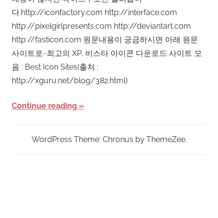
다.http://iconfactory.com http://interface.com
http://pixelgirlpresents.com http://deviantart.com
http://fasticon.com 원문내용이 궁금하시면 아래 원문
사이트로~최고의 XP, 비스타 아이콘 다운로드 사이트 모
음 : Best Icon Sites(출처 :
http://xguru.net/blog/382.html)
Continue reading
WordPress Theme: Chronus by ThemeZee.