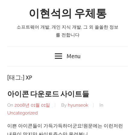
Skip
이현석의 우체통
to
content
소프트웨어 개발, 개인 지식 개발, 그 외 쏠쏠한 정보
를 전합니다
Menu
[태그:]
XP
아이콘 다운로드 사이트들
On
2008년 01월 01일
By
hyunseok
In
Uncategorized
이쁜 아이콘들이 가득가득하더군요!원문에는 이런저런
내용이 많지만 싸이트주소만 올려봅니