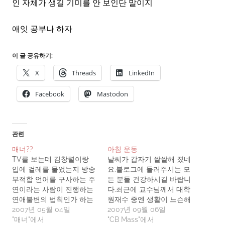
인 자체가 생길 기미를 안 보인단 말이지
애잇 공부나 하자
이 글 공유하기:
X
Threads
LinkedIn
Facebook
Mastodon
관련
매너??
아침 운동
TV를 보는데 김창렬이랑
날씨가 갑자기 쌀쌀해 졌네
입에 걸레를 물었는지 방송
요.블로그에 들러주시는 모
부적합 언어를 구사하는 주
든 분들 건강하시길 바랍니
연이라는 사람이 진행하는
다.최근에 교수님께서 대학
연애불변의 법칙인가 하는
원재수 중엔 생활이 느슨해
프로그램이 방송중이더군
2007년 05월 04일
져서 건강을 잃기 쉽다고 챙
2007년 09월 06일
요.프로그램의 내용은 자신
"매너"에서
겨주신것도 있고, 슬슬 짝짓
"CB Mass"에서