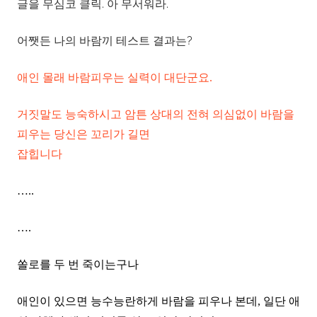
글을 무심코 클릭. 아 무서워라.
어쨋든 나의 바람끼 테스트 결과는?
애인 몰래 바람피우는 실력이 대단군요.
거짓말도 능숙하시고 암튼 상대의 전혀 의심없이 바람을
피우는 당신은 꼬리가 길면
잡힙니다
…..
….
쏠로를 두 번 죽이는구나
애인이 있으면 능수능란하게 바람을 피우나 본데, 일단 애