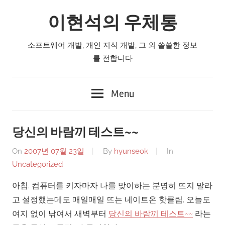
Skip
이현석의 우체통
to
content
소프트웨어 개발, 개인 지식 개발, 그 외 쏠쏠한 정보
를 전합니다
Menu
당신의 바람끼 테스트~~
On
2007년 07월 23일
By
hyunseok
In
Uncategorized
아침. 컴퓨터를 키자마자 나를 맞이하는 분명히 뜨지 말라
고 설정했는데도 매일매일 뜨는 네이트온 핫클립. 오늘도
여지 없이 낚여서 새벽부터
당신의 바람끼 테스트~~
라는