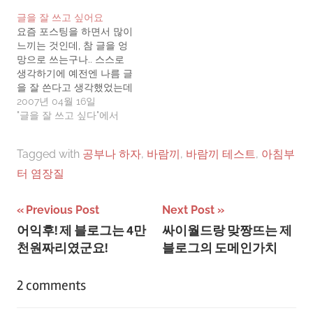
의 이성친구가 수상하다고
기 할 나이가 되어가니 언제
글을 잘 쓰고 싶어요
의뢰를 하면, 작업녀(혹은
까지나 초등학생 몸매로 지
요즘 포스팅을 하면서 많이
남)을 접근시켜 상대방을 테
낼 순 없다 생각하여 헬스클
느끼는 것인데, 참 글을 엉
스트 해보는것. 완전 런던하
럽에 등록했습니다. 과감히
망으로 쓰는구나.. 스스로
츠 고대로 배낀 프로그램인
3개월!! ^^거의 밤에 집에가
생각하기에 예전엔 나름 글
데 이번에 본 건 의뢰인이
는 길에 들러서 살짝 들었다
을 잘 쓴다고 생각했었는데
여자였다.그런데, 남자와 작
놨다 몇번 해주고 들어가는
말이죠.. 여러 블로거들의
2007년 04월 16일
업녀가 술집에 들어가서 안
식으로 하다가 오늘은 처음
재치있는 표현으로 가득한
"글을 잘 쓰고 싶다"에서
주가 나온 장면에서, 남자가
으로 아침에…
포스트를 보면서, 그리고 정
음식을 써는데…
말 군더더기 하나 없는 논문
Tagged with
공부나 하자
,
바람끼
,
바람끼 테스트
,
아침부
들을 보면서, 전문적인 내용
도 읽기 편하게 전개해나가
터 염장질
는 책들을 보면서, '글을 잘
쓰고 싶다'는 생각을 자주
글
Previous Post
Next Post
하게 됩니다. 특히나 '말'과…
어익후! 제 블로그는 4만
싸이월드랑 맞짱뜨는 제
탐
천원짜리였군요!
블로그의 도메인가치
색
2 comments