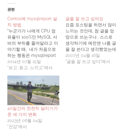
관련
Centos에 mysqlreport 설
글을 잘 쓰고 싶어요
치 방법
요즘 포스팅을 하면서 많이
"누군가가 나에게 CPU 점
느끼는 것인데, 참 글을 엉
유율이 100%인 MySQL 서
망으로 쓰는구나.. 스스로
버의 부하를 줄여달라고 이
생각하기에 예전엔 나름 글
야기할 때, 내가 처음으로
을 잘 쓴다고 생각했었는데
하는 행동은 mysqlreport
말이죠.. 여러 블로거들의
2007년 04월 16일
를 실행하는 일이다. 고객과
2014년 07월 15일
재치있는 표현으로 가득한
"글을 잘 쓰고 싶다"에서
10분 이야기 하는 것보다
"보고, 듣고, 느끼고"에서
포스트를 보면서, 그리고 정
mysqlreport의 결과를 한
말 군더더기 하나 없는 논문
번 보는 것으로 더 많은 정
들을 보면서, 전문적인 내용
보를 얻을 수 있다." - 출처
도 읽기 편하게 전개해나가
: MySQL 관리자를 위한 오
는 책들을 보면서, '글을 잘
픈 툴 위의 문구를 보고 바
쓰고 싶다'는 생각을 자주
로 mysqlreport 란 녀석을
하게 됩니다. 특히나 '말'과…
40일간의 천천히 달리기가
써봐야겠다는 생각을 했다.
준 세 가지 변화
…
2023년 06월 04일
"건강"에서