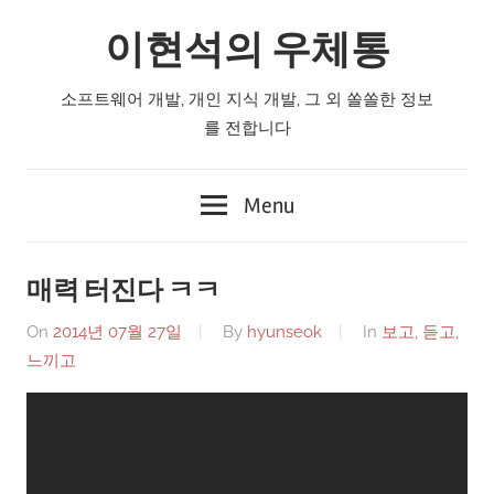
Skip
이현석의 우체통
to
content
소프트웨어 개발, 개인 지식 개발, 그 외 쏠쏠한 정보
를 전합니다
Menu
매력 터진다 ㅋㅋ
On
2014년 07월 27일
By
hyunseok
In
보고, 듣고,
느끼고