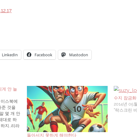
LinkedIn
Facebook
Mastodon
되게 안 늘
수지 잠금화
페이스북에
2014년 05
아준 것을
"락스크린 
 몇 개 안
 제대로 하
하지..리라
글을 올려
돌아서지 못하게 해야한다