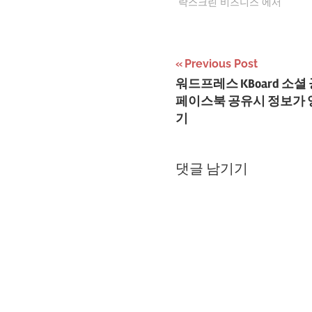
서 100클릭 이상은 나왔으니 오
"락스크린 비즈니스"에서
로드는 늘었겠지? 10% 전환율
무리인가? ㅋㅋ 구글 앱스토어 
시간이 아니어서 답답하다.…
글
Previous Post
워드프레스 KBoard 소
탐
페이스북 공유시 정보가 
색
기
댓글 남기기