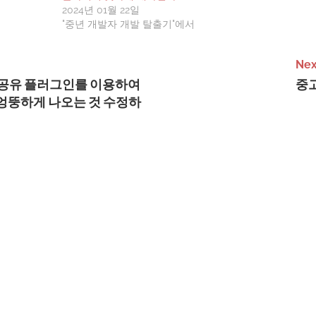
늘 10 다운
2024년 01월 22일
을 바라는건
"중년 개발자 개발 탈출기"에서
통계는 실
Nex
셜 공유 플러그인를 이용하여
중
엉뚱하게 나오는 것 수정하