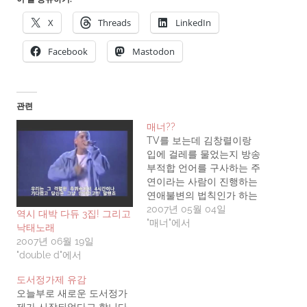
X
Threads
LinkedIn
Facebook
Mastodon
관련
매너??
TV를 보는데 김창렬이랑
입에 걸레를 물었는지 방송
부적합 언어를 구사하는 주
연이라는 사람이 진행하는
연애불변의 법칙인가 하는
프로그램이 방송중이더군
2007년 05월 04일
역시 대박 다듀 3집! 그리고
요.프로그램의 내용은 자신
"매너"에서
낙태노래
의 이성친구가 수상하다고
2007년 06월 19일
의뢰를 하면, 작업녀(혹은
"double d"에서
남)을 접근시켜 상대방을 테
스트 해보는것. 완전 런던하
도서정가제 유감
츠 고대로 배낀 프로그램인
오늘부로 새로운 도서정가
데 이번에 본 건 의뢰인이