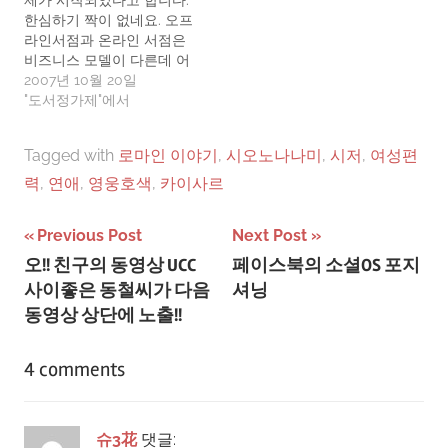
제가 시작되었다고 합니다.
여자였다.그런데, 남자와 작
한심하기 짝이 없네요. 오프
업녀가 술집에 들어가서 안
라인서점과 온라인 서점은
주가 나온 장면에서, 남자가
비즈니스 모델이 다른데 어
음식을 써는데…
떻게 같은 상품을 취급한다
2007년 10월 20일
는 이유로 가격 제제를 받아
"도서정가제"에서
야하는지 모르겠습니다. 오
프라인 서점의 다단계 유통
Tagged with
로마인 이야기
,
시오노나나미
,
시저
,
여성편
망을 온라인에서 단단계로
만드니까 비용구조가 유리
력
,
연애
,
영웅호색
,
카이사르
하고 그 유리해서 덜 드는
비용만큼 소비자에게 할인
글
Previous Post
Next Post
해주겠다는데 뭐가 잘못된
건지 모르겠습니다. 그와중
오!! 친구의 동영상 UCC
페이스북의 소셜OS 포지
탐
에 과당경쟁이 일어났을 수
사이좋은 동철씨가 다음
셔닝
있습니다만, 그러면 자연스
색
동영상 상단에 노출!!
럽게 오버한…
4 comments
슈3花
댓글: