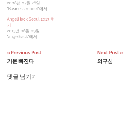
는 전자상거래는 CALS 등
2008년 07월 26일
의 형태로 그 이전에도 존재
"Business model"에서
해 왔지만 WWW가 등장하
AngelHack Seoul 2013 후
면서 큰 변화(More
기
Accesible:easily use and
2013년 06월 09일
low cost)가 일어났으며, 이
"angelhack"에서
러한 새로운 미디어의 등장
은 새로운 사업방법이 개발
된다고 이야기 하면서, 비즈
글
Previous Post
Next Post
니스 모델이라는 것이 무엇
기운 빠진다
의구심
이며 앞으로는 어떠한 비즈
탐
니스 모델이…
색
댓글 남기기