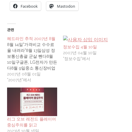
Facebook
Mastodon
관련
헤드라인 추적 2007년 8월
8월 14일"가격비교 수수료
정보수집 4월 10일
율 내려라"8월 13일삼성 정
2007년 04월 10일
보통신총괄 군살 뺀다8월
"정보수집"에서
10일구글폰, LG전자가 만든
다8월 9일중소 통신장비업
체-네트워크조합 해외시장
2007년 08월 01일
직접 진출8월 8일사상 최대
"2007년"에서
규모 반도체장비 개발 프로
젝트 내달 '시동'8월 7일케
이블TV 디지털전환 지연
벼랑에 선 장비·솔루션업체
8월 6일거대 중국 자본 '한
국게임 사냥'8월 3일가전유
리그 오브 레전드 플레이어
통 오픈마켓 비중 '쑥쑥'8월
중심주의를 읽고
2일불법 도박사이트 또다시
2023년 10월 16일