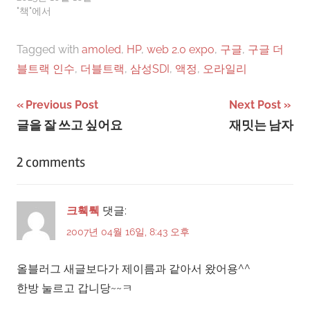
기승8월 1일전자신문인텔
"책"에서
초저가 PC에 아시아눅스
탑재된다매일경제
Tagged with
amoled
,
HP
,
web 2.0 expo
,
구글
,
구글 더
블트랙 인수
,
더블트랙
,
삼성SDI
,
액정
,
오라일리
글
Previous Post
Next Post
글을 잘 쓰고 싶어요
재밋는 남자
탐
색
2 comments
크훽뤡
댓글:
2007년 04월 16일, 8:43 오후
올블러그 새글보다가 제이름과 같아서 왔어용^^
한방 눌르고 갑니당~~ㅋ