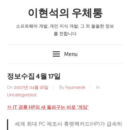
Skip
이현석의 우체통
to
content
소프트웨어 개발, 개인 지식 개발, 그 외 쏠쏠한 정보
를 전합니다
Menu
정보수집 4월 17일
On
2007년 04월 16일
By
hyunseok
In
Uncategorized
ㅁ IT 공룡 HP의 새 돌파구는 바로 ‘게임’
세계 최대 PC 제조사 휴렛팩커드(HP)가 급속히