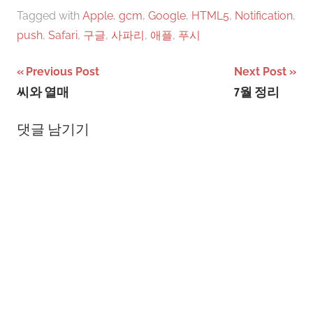
certificate contains a list
Tagged with
Apple
,
gcm
,
Google
,
HTML5
,
Notification
,
of certificates used…
push
,
Safari
,
구글
,
사파리
,
애플
,
푸시
글
Previous Post
Next Post
씨와 열매
7월 정리
탐
색
댓글 남기기