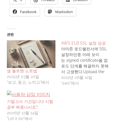
Facebook
Mastodon
관련
AWS ELB SSL 설정 성공
아마존 로드밸런서에 SSL
설정하던중 아래 보이
는 signed certificate을 업
로드 단계를 해결하지 못해
샘 올트맨 노트법
서 고생했다.Upload the
2025년 03월 20일
Signed CertificateWhen
2012년 06월 12일
"보고, 듣고, 느끼고"에서
you receive your digitally
"aws"에서
signed certificate, you
can upload it on IAM to
use with other AWS
기말고사 기간입니다 시험
products.Your digitally
공부 짜증나시죠?
signed certificate can
2006년 12월 14일
include a chain
"Let it be"에서
certificate. A chain