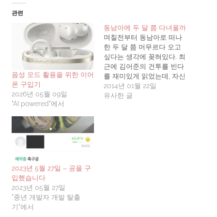
관련
동남아에 두 달 쯤 다녀올까
며칠전부터 동남아로 떠나
한 두 달 쯤 머무르다 오고
싶다는 생각에 꽂혀있다. 최
근에 김어준의 건투를 빈다
음성 모드 활용을 위한 이어
를 재미있게 읽었는데, 자신
폰 구입기
은 해외 여행을 통해 얻은
2014년 01월 22일
2026년 05월 09일
것이 많다며 해외 여행을 적
유사한 글
"AI powered"에서
극 권했다. 그리고 영화 잉
여들의 히치하이킹도 재밋
었다. 이 영화는 영상을 제
작해주는 대가로 숙식을 해
결하고 돈도 벌면서 유럽 전
역을 1년간 여행하고, 그 과
정을 다큐형식의 영화로 찍
2023년 5월 27일 – 공을 구
어…
입했습니다
2023년 05월 27일
"중년 개발자 개발 탈출
기"에서