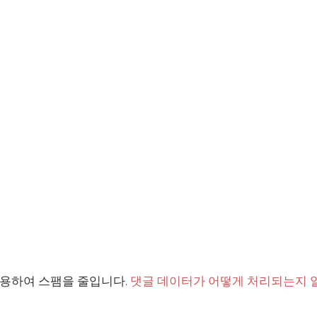
 사용하여 스팸을 줄입니다.
댓글 데이터가 어떻게 처리되는지 