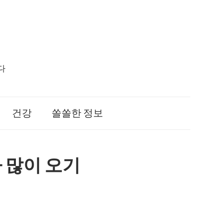
다
건강
쏠쏠한 정보
 많이 오기