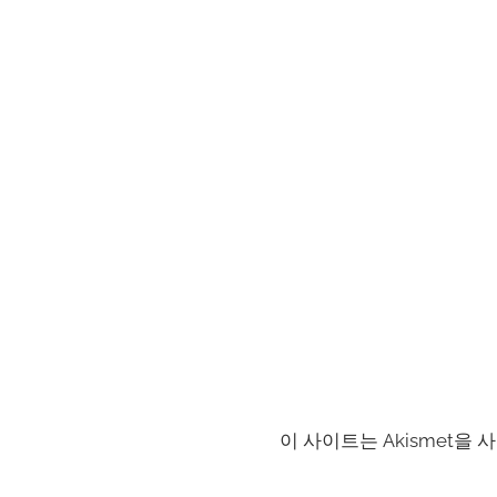
이 사이트는 Akismet을