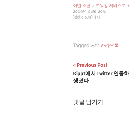
어떤 소셜 네트워킹 서비스로 
2009년 06월 20일
"delicious"에서
Tagged with
카카오톡
글
Previous Post
Kippt에서 Twitter 연동하
탐
생겼다
색
댓글 남기기