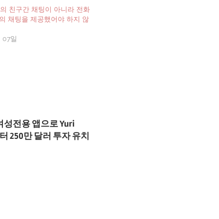
상의 친구간 채팅이 아니라 전화
의 채팅을 제공했어야 하지 않
월 07일
성전용 앱으로 Yuri
터 250만 달러 투자 유치