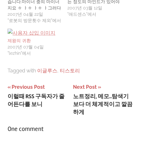
습니다.마이너 중의 마이너
는 정도의 마인드가 있어야
지요 ㅎ ㅏㅎ ㅏㅎ ㅏ그러다
하는데...그런면에서 최근에
2007년 03월 12일
가 티스토리로 옮겨와서 한
2007년 04월 22일
티스토리가 불펌을 방지해
"애드센스"에서
달 정도 지내보니어느새 방
"로봇의 방문횟수 제외"에서
주는 툴을 장착한것 같던데
문자수가 150 ~ 300을 왔다
확실친 않다.얼마전에 내 티
갔다 하고 있는 겁니다.내심
스토리 블로그에 쓴 글을 그
흡족하고 있었는데...티스토
대로 긁어서 이글루스로 퍼
제왕의 귀환
리 플러그인 중 '로봇의 방
갔는데, 편집화면에서는 표
2007년 07월 04일
문횟수 제외' 라는게 있더군
시가 안났지만 실제 화면에
"lezhin"에서
요.왠지 내상 입을 것 같아
서는 원래 출처가 자동으로
누를까 말까 망설이다가 에
삽입되어 나타났다.
Tagged with
이글루스
,
티스토리
잇! 하고…
뭐..HTML 수정으로 빼버
릴…
글
Previous Post
Next Post
이럴때 RSS 구독자가 줄
노트정리, 메모..탐색기
탐
어든다를 보니
보다 더 체계적이고 깔끔
색
하게
One comment