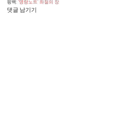
핑백:
'명랑노트' 좌절의 장
댓글 남기기