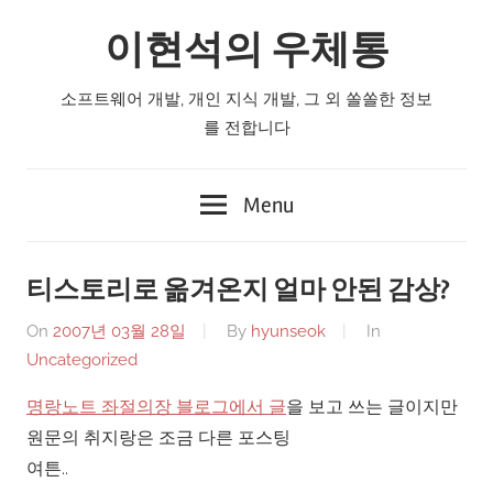
Skip
이현석의 우체통
to
content
소프트웨어 개발, 개인 지식 개발, 그 외 쏠쏠한 정보
를 전합니다
Menu
티스토리로 옮겨온지 얼마 안된 감상?
On
2007년 03월 28일
By
hyunseok
In
Uncategorized
명랑노트 좌절의장 블로그에서 글
을 보고 쓰는 글이지만
원문의 취지랑은 조금 다른 포스팅
여튼..