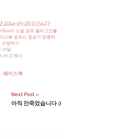
Board 소셜 공유 플러그인를
이스북 공유시 정보가 엉뚱하
것 수정하기
월 26일
, 느끼고"에서
드
,
페이스북
Next Post
아직 안죽었습니다 :)