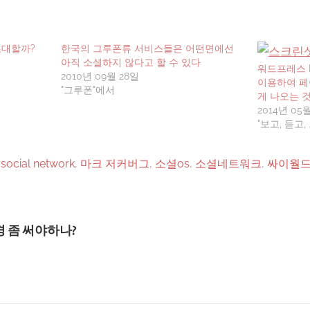
초대할까?
한국의 그루폰류 서비스들은 어떤면에선
아직 소셜하지 않다고 할 수 있다
워드프레스 K
2010년 09월 28일
이용하여 페
"그루폰"에서
게 나오는 
2014년 05
"보고, 듣고
,
social network
,
마크 저커버그
,
소셜os
,
소셜네트워크
,
싸이월
 좀 써야하나?