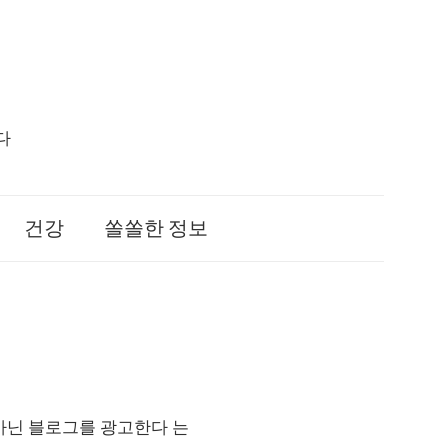
다
건강
쏠쏠한 정보
아닌 블로그를 광고한다 는