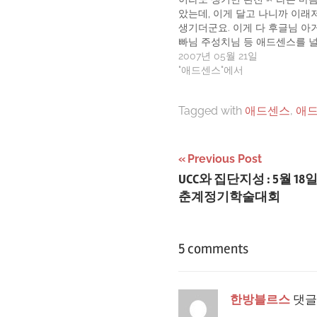
았는데, 이게 달고 나니까 이래
생기더군요. 이게 다 후글님 아
빠님 주성치님 등 애드센스를 
분들 때문! ㅎㅎ (욕하는거 아니
2007년 05월 21일
서 애잇 이럴거면 하루 날잡아서
"애드센스"에서
라고 마음을 먹게 된겁니다. 티
선택 페이지 및 테터툴즈 스킨
Tagged with
애드센스
,
애
아다니며…
글
Previous Post
UCC와 집단지성 : 5월
탐
춘계정기학술대회
색
5 comments
한방블르스
댓글