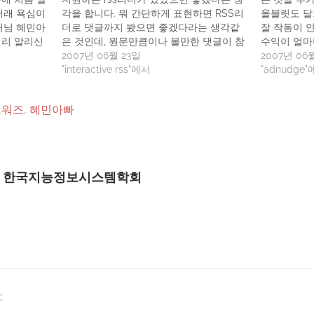
저래 욕심이
각을 합니다. 뭐 간단하게 표현하면 RSS리
올블릿도 달
거님 혜민아
더로 댓글까지 봤으면 좋겠다라는 생각같
잘 작동이 안
널리 알리신
은 것인데, 원문만큼이나 볼만한 댓글이 참
수익이 얼마
에요~) 그래
많은게 블로그인것 같아서 말이죠. ^^만약
2007년 06월 23일
겸사 달아봤
2007년 06
 세팅하자!
이와 같이 댓글이 RSS리더상에서 읽히고
"interactive rss"에서
네요 ^^애
"adnudge
스토리 스킨
쓰이는 정도만 구현 되더라도 RSS리더 프
본 결과, 클
게시판을 돌
로그램 혹은 서비스 제공자의 파워가 막강
광고 시스템
드워즈
,
혜민아빠
해집니다. 왠만한 활동이…
다고 개인적
2는…
 18일 한국지능정보시스템학회
: