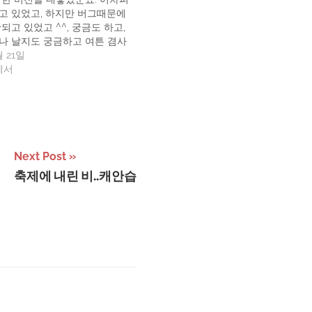
고 있었고, 하지만 버그때문에
되고 있었고 ^^, 궁금도 하고,
나 날지도 궁금하고 여튼 겸사
습니다.설치하기 쉽고, 깔끔하
월 21일
드클릭스랑 애드센스를 사용해
"에서
릭당 단가가 이런 컨텐츠 매치
의 성패에 결정적인 역할을 한
으로 생각하고 있는데, 올블릿
Next Post
축제에 내린 비..캐안습