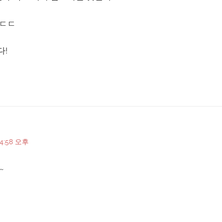
ㅎㄷㄷ
다!
 4:58 오후
~