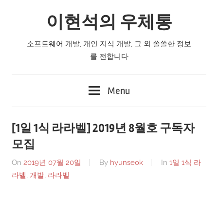
Skip
이현석의 우체통
to
content
소프트웨어 개발, 개인 지식 개발, 그 외 쏠쏠한 정보
를 전합니다
Menu
[1일 1식 라라벨] 2019년 8월호 구독자
모집
On
2019년 07월 20일
By
hyunseok
In
1일 1식 라
라벨
,
개발
,
라라벨