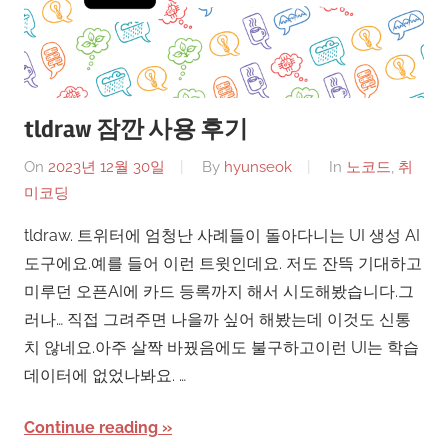
tldraw 잠깐 사용 후기
On
2023년 12월 30일
By
hyunseok
In
노코드
,
취
미코딩
tldraw. 트위터에 엄청난 사례들이 돌아다니는 UI 생성 AI
도구에요.예를 들어 이런 트윗인데요. 저도 잔뜩 기대하고
미루던 오픈AI에 카드 등록까지 해서 시도해봤습니다.그
러나… 직접 그려주면 나을까 싶어 해봤는데 이것도 신통
치 않네요.아주 살짝 바꿨음에도 불구하고이런 UI는 학습
데이터에 없었나봐요. …
Continue reading