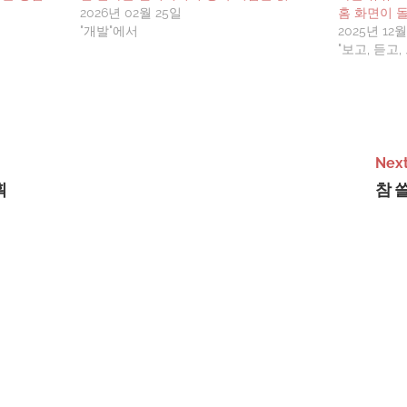
2026년 02월 25일
홈 화면이 
"개발"에서
2025년 12월
"보고, 듣고
Next
획
참 