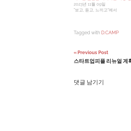
2023년 11월 09일
"보고, 듣고, 느끼고"에서
Tagged with
D.CAMP
글
Previous Post
스타트업피플 리뉴얼 계
탐
색
댓글 남기기