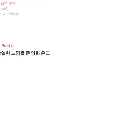
돌려준 것들
 30일
, 느끼고"에서
 Post
쓸쓸한 느낌을 준 영화 은교