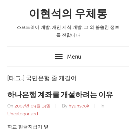
Skip
이현석의 우체통
to
content
소프트웨어 개발, 개인 지식 개발, 그 외 쏠쏠한 정보
를 전합니다
Menu
[태그:]
국민은행 줄 케길어
하나은행 계좌를 개설하려는 이유
On
2007년 09월 14일
By
hyunseok
In
Uncategorized
학교 현금지급기 앞..