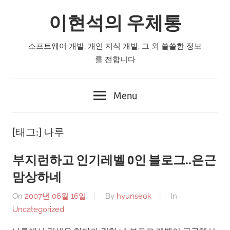
Skip
이현석의 우체통
to
content
소프트웨어 개발, 개인 지식 개발, 그 외 쏠쏠한 정보
를 전합니다
Menu
[태그:]
나루
부지런하고 인기레벨 0인 블로그..은근
맘상하네
On
2007년 06월 16일
By
hyunseok
In
Uncategorized