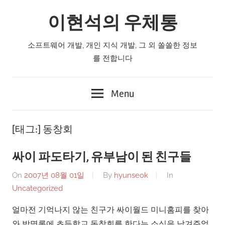
Skip
이현석의 우체통
to
content
소프트웨어 개발, 개인 지식 개발, 그 외 쏠쏠한 정보
를 전합니다
Menu
[태그:]
동창회
싸이 파도타기, 유부남이 된 친구들
On
2007년 08월 01일
By
hyunseok
In
Uncategorized
얼마전 기억나지 않는 친구가 싸이월드 미니홈피를 찾아
와 방명록에 초등학교 동창회를 한다는 소식을 남겨주었