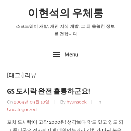
Skip
이현석의 우체통
to
content
소프트웨어 개발, 개인 지식 개발, 그 외 쏠쏠한 정보
를 전합니다
Menu
[태그:]
리뷰
GS 도시락 완전 훌륭하군요!
On
2009년 09월 10일
By
hyunseok
In
Uncategorized
꼬치 도시락!이 고작 2000원! 생각보다 맛도 있고 양도 되
고 좋더군요 전자렌지에 데워먹는거라 김치가 아닌 볶은