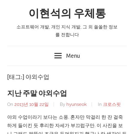
Skip
이현석의 우체통
to
content
소프트웨어 개발, 개인 지식 개발, 그 외 쏠쏠한 정보
를 전합니다
Menu
[태그:]
야외수업
지난 주말 야외수업
On
2013년 10월 22일
By
hyunseok
In
크로스핏
야외 수업이라기 보다는 소풍. 혼자만 막걸리 한 잔 걸죽
하게 들이킨 듯 후리한 자세가 부끄럽구만. 이 사진을 보
니 그래도 팔뚝이 조금은 두꺼워지긴 했구나 란 생각이 든