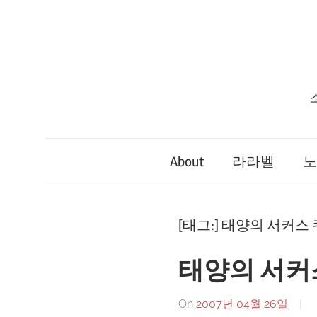
Skip
to
content
About
라라벨
노
[태그:]
태양의 서커스 
태양의 서커
On
2007년 04월 26일