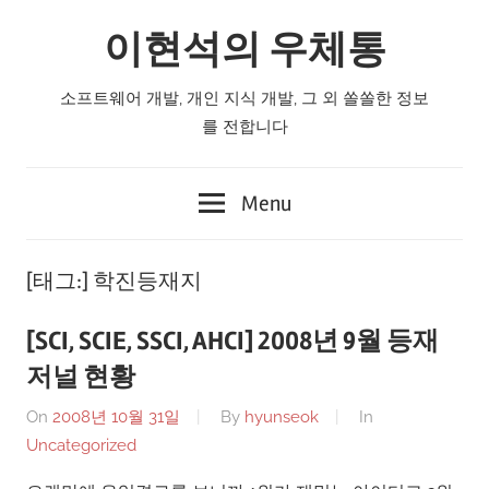
Skip
이현석의 우체통
to
content
소프트웨어 개발, 개인 지식 개발, 그 외 쏠쏠한 정보
를 전합니다
Menu
[태그:]
학진등재지
[SCI, SCIE, SSCI, AHCI] 2008년 9월 등재
저널 현황
On
2008년 10월 31일
By
hyunseok
In
Uncategorized