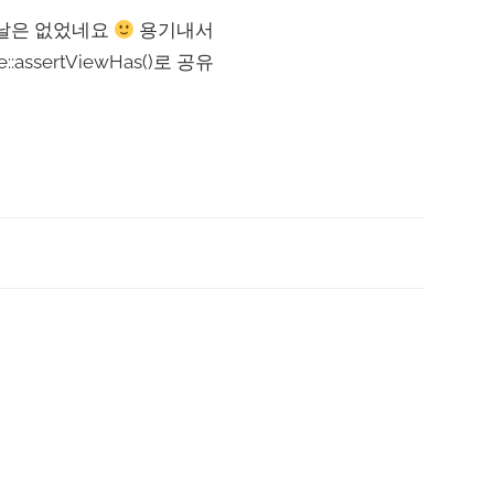
 날은 없었네요
용기내서
ssertViewHas()로 공유