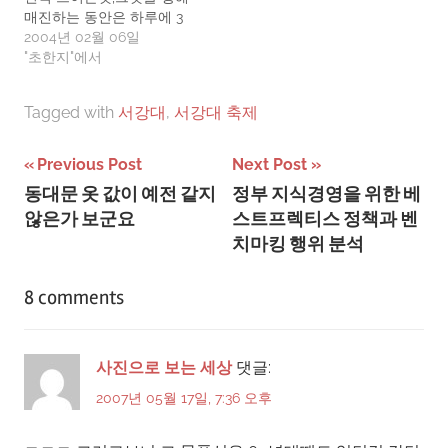
매진하는 동안은 하루에 3
시간씩밖에 못잔다 하더라
2004년 02월 06일
도전혀 피곤함을 느끼지 못
"초한지"에서
하는 아니 오히려 피곤함=
행복함의 공식이 만들어지
Tagged with
서강대
,
서강대 축제
는 그런 것이 진짜 꿈이라고
했다.그렇지 않은 것들은 꿈
이 아니라 단순한 바램 혹은
글
Previous Post
Next Post
충동이라는거다.위의 이야
동대문 옷 값이 예전 같지
정부 지식경영을 위한 베
기를 보고 진짜 내꿈은 무엇
탐
않은가 보군요
스트프렉티스 정책과 벤
인가 다시 생각해보게됐고
매일 꿈, 희망 따위를…
색
치마킹 행위 분석
8 comments
사진으로 보는 세상
댓글:
2007년 05월 17일, 7:36 오후