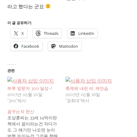
라고 했다는 군요
이 글 공유하기:
X
Threads
LinkedIn
Facebook
Mastodon
관련
하루 방문자 300 달성~!
축제에 내린 비..캐안습
2007년 05월 20일
2007년 05월 16일
"300"에서
"경희대"에서
꿈꾸는자 한신
조상훈씨는 33세 14억이란
책에서 꿈이라는건 자다가
도 그 얘기만 나오면 눈이
번쩍 뜨이는것,그것을 향해