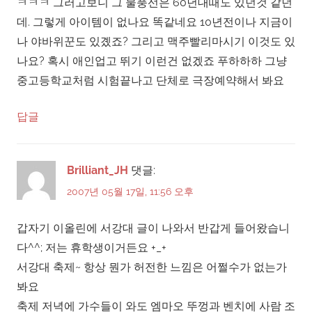
ㅋㅋㅋ 그러고보니 그 물풍선은 60년대때도 있던것 같던
데. 그렇게 아이템이 없나요 똑같네요 10년전이나 지금이
나 야바위꾼도 있곘죠? 그리고 맥주빨리마시기 이것도 있
나요? 혹시 애인업고 뛰기 이런건 없겠죠 푸하하하 그냥
중고등학교처럼 시험끝나고 단체로 극장예약해서 봐요
답글
Brilliant_JH
댓글:
2007년 05월 17일, 11:56 오후
갑자기 이올린에 서강대 글이 나와서 반갑게 들어왔습니
다^^; 저는 휴학생이거든요 +_+
서강대 축제~ 항상 뭔가 허전한 느낌은 어쩔수가 없는가
봐요
축제 저녁에 가수들이 와도 엠마오 뚜껑과 벤치에 사람 조