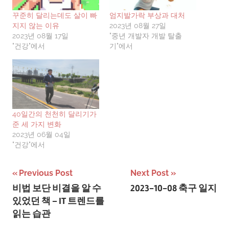
꾸준히 달리는데도 살이 빠
엄지발가락 부상과 대처
지지 않는 이유
2023년 08월 27일
2023년 08월 17일
"중년 개발자 개발 탈출
"건강"에서
기"에서
40일간의 천천히 달리기가
준 세 가지 변화
2023년 06월 04일
"건강"에서
글
Previous Post
Next Post
비법 보단 비결을 알 수
2023-10-08 축구 일지
탐
있었던 책 – IT 트렌드를
색
읽는 습관