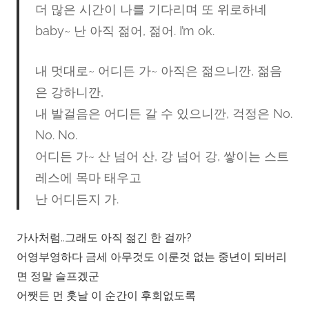
더 많은 시간이 나를 기다리며 또 위로하네
baby~ 난 아직 젊어, 젊어. I’m ok.
내 멋대로~ 어디든 가~ 아직은 젊으니깐, 젊음
은 강하니깐,
내 발걸음은 어디든 갈 수 있으니깐, 걱정은 No.
No. No.
어디든 가~ 산 넘어 산, 강 넘어 강, 쌓이는 스트
레스에 목마 태우고
난 어디든지 가.
가사처럼..그래도 아직 젊긴 한 걸까?
어영부영하다 금세 아무것도 이룬것 없는 중년이 되버리
면 정말 슬프겠군
어쨋든 먼 훗날 이 순간이 후회없도록