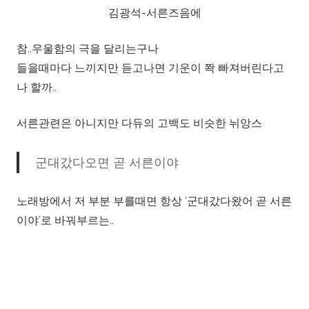
김광석-서른즈음에
참..우울함의 극을 달리는구나
들을때마다 느끼지만 듣고나면 기운이 쫙 빠져버린다고
나 할까..
서른관련은 아니지만 다듀의 고백도 비슷한 뉘앙스
군대갔다오면 곧 서른이야
노래방에서 저 부분 부를때면 항상 ‘군대갔다왔어 곧 서른
이야’로 바꿔부르는..