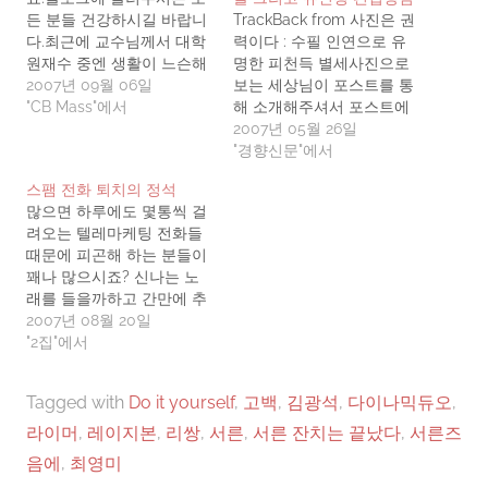
든 분들 건강하시길 바랍니
TrackBack from 사진은 권
다.최근에 교수님께서 대학
력이다 : 수필 인연으로 유
원재수 중엔 생활이 느슨해
명한 피천득 별세사진으로
져서 건강을 잃기 쉽다고 챙
2007년 09월 06일
보는 세상님이 포스트를 통
겨주신것도 있고, 슬슬 짝짓
"CB Mass"에서
해 소개해주셔서 포스트에
기 할 나이가 되어가니 언제
링크를 통해 소개해주신 [유
2007년 05월 26일
까지나 초등학생 몸매로 지
인경이 만난 사람] "추억이
"경향신문"에서
낼 순 없다 생각하여 헬스클
많은 사람이 진짜 부자" 라
스팸 전화 퇴치의 정석
럽에 등록했습니다. 과감히
는 기사를 보게 되었습니다.
많으면 하루에도 몇통씩 걸
3개월!! ^^거의 밤에 집에가
기사에 실린 피천득 선생님
려오는 텔레마케팅 전화들
는 길에 들러서 살짝 들었다
말씀 중 인상적인 것들이 많
때문에 피곤해 하는 분들이
놨다 몇번 해주고 들어가는
아 포스트 해봅니다.“부자는
꽤나 많으시죠? 신나는 노
식으로 하다가 오늘은 처음
돈이나 재산이 많은 사람이
래를 들을까하고 간만에 추
으로 아침에…
아니에요. 추억이 많은 사람
억의 명반! CB Mass 2집에
2007년 08월 20일
이…
수록된, 친구들과 한참 낄낄
"2집"에서
거리던 스팸 전화 퇴치의 정
석 Gentleman Interlude 를
Tagged with
Do it yourself
,
고백
,
김광석
,
다이나믹듀오
,
다시 들으니 아침 부터 너무
즐겁네요. 혼자만 즐거울 순
라이머
,
레이지본
,
리쌍
,
서른
,
서른 잔치는 끝났다
,
서른즈
없는법! ^__^ 함께 들어BoA
음에
,
최영미
요~Gentleman Interlude -