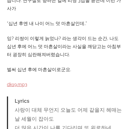
습니다. 연구실로 향하는 길에 리쌍 3집을 듣는데 이런 가
사가
“십년 후엔 내 나이 어느 덧 마흔살인데..”
잉? 리쌍이 이렇게 늙었나? 라는 생각이 드는 순간, 나도
십년 후에 어느 덧 마흔살이라는 사실을 깨닫고는 아침부
터 굉장히 심란해져버렸습니다.
벌써 십년 후에 마흔살이로군요.
dk19.mp3
Lyrics
사랑이 대체 무언지 오늘도 어제 같을지 헤매는
날 세월이 잡아도
더 많은 시간이 나를 기다리며 또 위로하네,