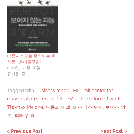
통해 진행할까 합니다. 앞으
러한 새로운 미디어의 등장
로 많은 코멘트와…
은 새로운 사업방법이 개발
된다고 이야기 하면서, 비즈
니스 모델이라는 것이 무엇
이며 앞으로는 어떠한 비즈
니스 모델이…
다중지성으로 운영되는 회
사들? 흥미롭구만!
2012년 07월 08일
유사한 글
Tagged with
Business model
,
MIT
,
mit center for
coordination science
,
Peter Weill
,
the future of work
,
Thomas Malone
,
노동의 미래
,
비즈니스 모델
,
토마스 말
론
,
피터 웨일
글
Previous Post
Next Post