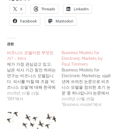
X
Threads
LinkedIn
Facebook
Mastodon
관련
비즈니스 모델이란 무엇인
Business Models for
가? – Intro
Electronic Markets by
제가 가장 관심갖고 있고,
Paul Timmers
남은 석사 기간 동안 하려는
Business Models for
연구는 비즈니스 모델입니
Electronic Markets는 1998
다. 석사를 마칠 때 즈음 '비
년에 쓰여진 논문으로 비즈
즈니스 모델'에 대해 한국에
니스 모델을 정의한 초기 논
서 가장 잘 아는 사람이 되
2008년 10월 23일
문 중 하나입니다.논문에서
는 것이 석사과정동안의 목
"BM"에서
는 전자상거래는 CALS 등
2008년 07월 26일
표입니다. ^^ 그래서 비즈
의 형태로 그 이전에도 존재
"Business model"에서
니스 모델에 대한 앞으로의
해 왔지만 WWW가 등장하
학습과 연구를 제 개인 블로
면서 큰 변화(More
그인 '이현석의 우체통'과
Accesible:easily use and
NAVER NORI 팀블로그를
low cost)가 일어났으며, 이