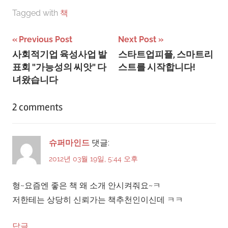
Tagged with
책
글
Previous Post
Next Post
사회적기업 육성사업 발
스타트업피플, 스마트리
탐
표회 "가능성의 씨앗" 다
스트를 시작합니다!
색
녀왔습니다
2 comments
슈퍼마인드
댓글:
2012년 03월 19일, 5:44 오후
형~요즘엔 좋은 책 왜 소개 안시켜줘요~ㅋ
저한테는 상당히 신뢰가는 책추천인이신데 ㅋㅋ
답글