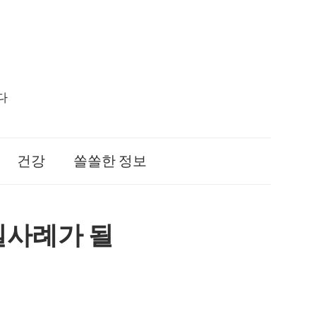
다
건강
쏠쏠한 정보
실사례가 될