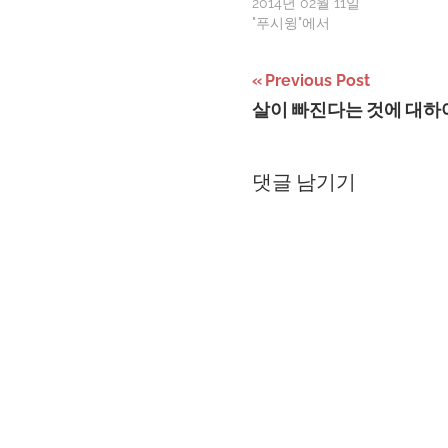
2014년 02월 11일
"푸시윙"에서
글
Previous Post
살이 빠진다는 것에 대하
탐
색
댓글 남기기