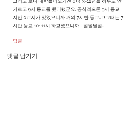
그러고 보니 대학들어오기전 6+3+3=12년을 하루도 안
거르고 9시 등교를 했더랬군요. 공식적으론 9시 등교
지만 0교시가 있었으니까 거의 7시반 등교..고교때는 7
시반 등교 10~11시 하교였으니까 .. 덜덜덜덜..
답글
댓글 남기기