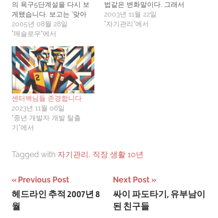
의 욕구5단계설을 다시 보
법같은 변화말이다. 그래서
게됐습니다. 보고는 '맞아
자기관리에 관한 책이나, 자
2003년 11월 22일
예전에 이런게 있었지'라고
2005년 08월 28일
서전등을 많이 보며 그들이
"자기관리"에서
생각만 하고 있었는데, 오늘
"매슬로우"에서
제시하는 기법들을 따라해
은 또 다른 생각이 나네요.
보고자 여러차례 시도했었
우선 매슬로우의 욕구 5단
다. 하지만 정말 거의 정확
계는 자기실현욕구 -> 스스
하게 작심삼일만에 모든 변
로 완성되고 만족할 수 있는
화 시도들은 실패하였다. 왜
사람이 되려는 욕구이다.자
일까?얼마전까 지만 해도
존욕구 -> 자기 존중 및 타
이러한 실패들의 원인을 나
센터백님들 존경합니다
인의 존경을 받으려는 욕구
의 게으름 혹은 의지박약…
2023년 11월 06일
이다.사회적욕구 ->…
"중년 개발자 개발 탈출
기"에서
Tagged with
자기관리
,
직장 생활 10년
글
Previous Post
Next Post
헤드라인 추적 2007년 8
싸이 파도타기, 유부남이
탐
월
된 친구들