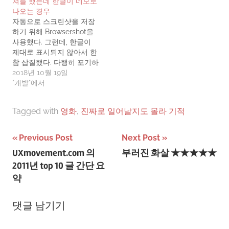
쳐를 했는데 한글이 네모로
들을 보면서, 전문적인 내용
나오는 경우
도 읽기 편하게 전개해나가
자동으로 스크린샷을 저장
는 책들을 보면서, '글을 잘
하기 위해 Browsershot을
쓰고 싶다'는 생각을 자주
사용했다. 그런데, 한글이
하게 됩니다. 특히나 '말'과…
제대로 표시되지 않아서 한
참 삽질했다. 다행히 포기하
기 직전에 기적적으로 해결
2018년 10월 19일
방법을 발견했다. 원래는 일
"개발"에서
본어가 동일한 증상으로 표
현이 안되는 문제에 대한 글
Tagged with
영화
,
진짜로 일어날지도 몰라 기적
인데, 답변자가 친절하게도
한글 해결책도 함께 제시해
줬다. 결론은 ttf-unfonts-
글
Previous Post
Next Post
core를 설치해주면된다.
UXmovement.com 의
부러진 화살 ★★★★★
sudo apt-get install ttf-
탐
2011년 top 10 글 간단 요
unfonts-core
색
약
댓글 남기기