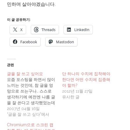
민하며 살아야겠습니다.
이 글 공유하기:
X
Threads
LinkedIn
Facebook
Mastodon
관련
글을 잘 쓰고 싶어요
단 하나의 수치에 집착해야
요즘 포스팅을 하면서 많이
한다면 어떤 수치에 집중해
느끼는 것인데, 참 글을 엉
야 할까?
망으로 쓰는구나.. 스스로
2012년 11월 27일
생각하기에 예전엔 나름 글
유사한 글
을 잘 쓴다고 생각했었는데
말이죠.. 여러 블로거들의
2007년 04월 16일
재치있는 표현으로 가득한
"글을 잘 쓰고 싶다"에서
포스트를 보면서, 그리고 정
Chromium으로 스크린 캡
말 군더더기 하나 없는 논문