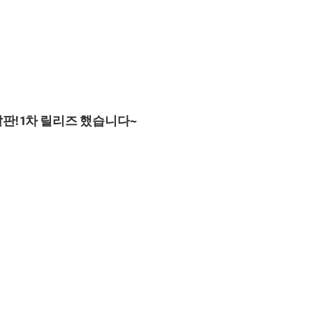
 이러한 분위기 속에서도 유독
공식 어플이 없어 참 의아하다
판! 1차 릴리즈 했습니다~