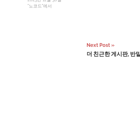
다. 하지만
"노코드"에서
트위터만이 
라고…
Next Post
더 친근한 게시판, 반말