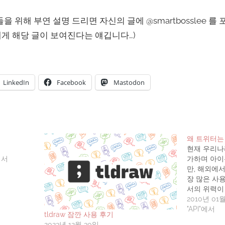
 위해 부연 설명 드리면 자신의 글에 @smartbosslee 를 포함
게 해당 글이 보여진다는 얘깁니다…)
LinkedIn
Facebook
Mastodon
왜 트위터는
현재 우리나
에서
가하며 아이
만, 해외에
장 많은 사
서의 위력이
니다. 그래서
2010년 01
서비스 제공
"API"에서
tldraw 잠깐 사용 후기
어플을 만들
2023년 12월 30일