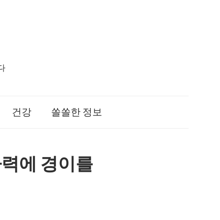
다
건강
쏠쏠한 정보
파력에 경이를