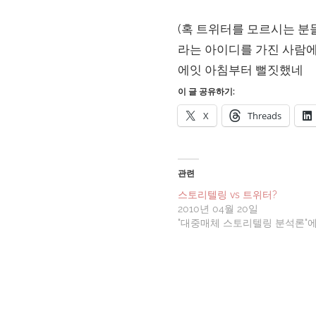
(혹 트위터를 모르시는 분들을
라는 아이디를 가진 사람에
에잇 아침부터 뻘짓했네
이 글 공유하기:
X
Threads
관련
스토리텔링 vs 트위터?
2010년 04월 20일
"대중매체 스토리텔링 분석론"