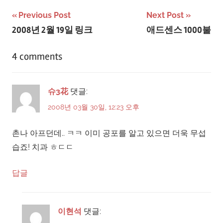
글
Previous Post
Next Post
2008년 2월 19일 링크
애드센스 1000불
탐
색
4 comments
슈3花
댓글:
2008년 03월 30일, 12:23 오후
촌나 아프던데.. ㅋㅋ 이미 공포를 알고 있으면 더욱 무섭
습죠! 치과 ㅎㄷㄷ
답글
이현석
댓글: