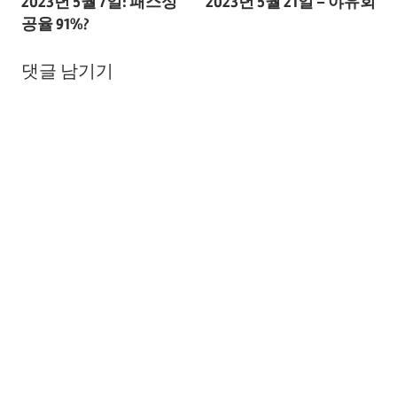
2023년 5월 7일: 패스성
2023년 5월 21일 – 야유회
탐
공율 91%?
색
댓글 남기기