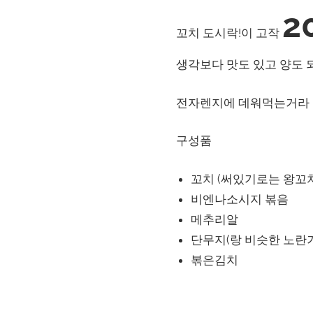
2
꼬치 도시락!이 고작
생각보다 맛도 있고 양도 
전자렌지에 데워먹는거라 
구성품
꼬치 (써있기로는 왕꼬치
비엔나소시지 볶음
메추리알
단무지(랑 비슷한 노란거
볶은김치